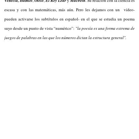
Venecia, Hamlet
,
Otelo
,
El Rey Lear
y
Macbeth
. Su relación con la ciencia es
escasa y con las matemáticas, más aún. Pero les dejamos con un vídeo-
pueden activarse los subtítulos en español- en el que se estudia un poema
suyo desde un punto de vista “numérico”: "
la poesía es una forma extrema de
juegos de palabras en las que los números dictan la estructura general".