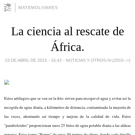
MATEMOLIVARES
La ciencia al rescate de
África.
19 DE ABRIL DE 2015 - 16:42
-
NOTICIAS Y OTROS-IV-(2015-->)
Estos artilugios que se ven en la foto sirven para recoger el agua y evitar así la
recogida de agua diaria, a kilómetros de distancia, contaminada la mayoría de
las veces, ahorrando así tiempo y mejora de la calidad de vida. Estos
"paraboloides" proporcionan unos 25 litros de agua potable diaria a las aldeas
remotas. Estas torres "florero" de unos 30 metros de altura, donde cada detalle