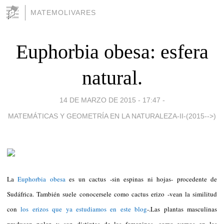
MATEMOLIVARES
Euphorbia obesa: esfera
natural.
14 DE MARZO DE 2015 - 17:47
-
MATEMÁTICAS Y GEOMETRÍA EN LA NATURALEZA-II-(2015-->)
La
Euphorbia obesa
es un cactus -sin espinas ni hojas- procedente de
Sudáfrica. También suele conocersele como cactus erizo -vean la similitud
con
los erizos que ya estudiamos en este blog
-.Las plantas masculinas
producen polen y son distintas de las femeninas, como vemos en las