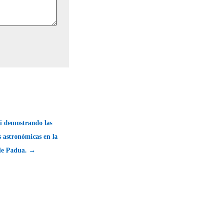
ei demostrando las
s astronómicas en la
de Padua. →