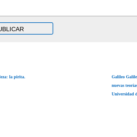
za: la pirita.
Galileo Galil
nuevas teoría
Universidad 