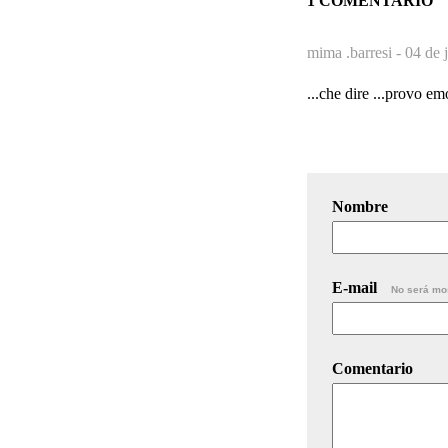
1 COMENTARIO
mima .barresi -
04 de 
...che dire ...provo em
Nombre
E-mail
No será mo
Comentario