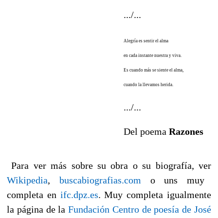
.../...
Alegría es sentir el alma
en cada instante nuestra y viva.
Es cuando más se siente el alma,
cuando la llevamos herida.
.../...
Del poema
Razones
Para ver más sobre su obra o su biografía, ver
Wikipedia
,
buscabiografias.com
o uns muy
completa en
ifc.dpz.es
. Muy completa igualmente
la página de la
Fundación Centro de poesía de José