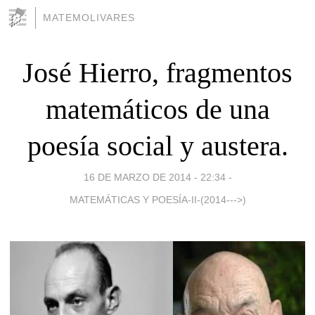
MATEMOLIVARES
José Hierro, fragmentos
matemáticos de una
poesía social y austera.
16 DE MARZO DE 2014 - 22:34
-
MATEMÁTICAS Y POESÍA-II-(2014--->)