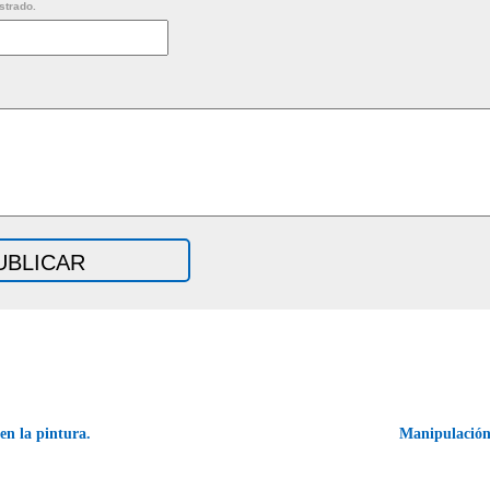
strado.
n la pintura.
Manipulació