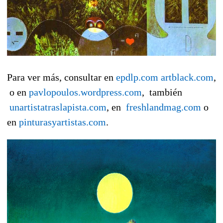
Para ver más, consultar en
epdlp.com
artblack.com
,
o en
pavlopoulos.wordpress.com
, también
unartistatraslapista.com
, en
freshlandmag.com
o
en
pinturasyartistas.com
.