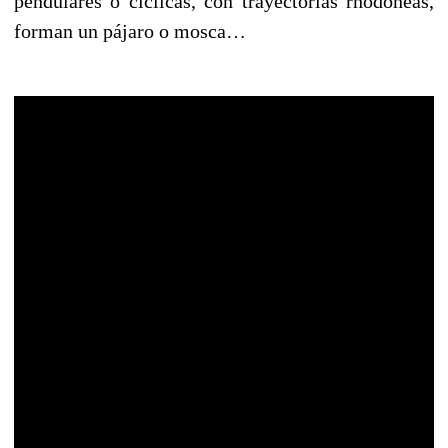
pendulares o cíclicas, con trayectorias rhodoneas,
forman un pájaro o mosca…