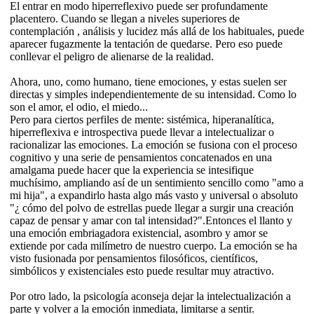
El entrar en modo hiperreflexivo puede ser profundamente
placentero. Cuando se llegan a niveles superiores de
contemplación , análisis y lucidez más allá de los habituales, puede
aparecer fugazmente la tentación de quedarse. Pero eso puede
conllevar el peligro de alienarse de la realidad.
Ahora, uno, como humano, tiene emociones, y estas suelen ser
directas y simples independientemente de su intensidad. Como lo
son el amor, el odio, el miedo...
Pero para ciertos perfiles de mente: sistémica, hiperanalítica,
hiperreflexiva e introspectiva puede llevar a intelectualizar o
racionalizar las emociones. La emoción se fusiona con el proceso
cognitivo y una serie de pensamientos concatenados en una
amalgama puede hacer que la experiencia se intesifique
muchísimo, ampliando así de un sentimiento sencillo como "amo a
mi hija", a expandirlo hasta algo más vasto y universal o absoluto
"¿ cómo del polvo de estrellas puede llegar a surgir una creación
capaz de pensar y amar con tal intensidad?".Entonces el llanto y
una emoción embriagadora existencial, asombro y amor se
extiende por cada milímetro de nuestro cuerpo. La emoción se ha
visto fusionada por pensamientos filosóficos, científicos,
simbólicos y existenciales esto puede resultar muy atractivo.
Por otro lado, la psicología aconseja dejar la intelectualización a
parte y volver a la emoción inmediata, limitarse a sentir.