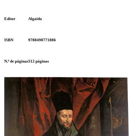
Editor
Algaida
ISBN
9788498771886
N.º de páginas
512 páginas