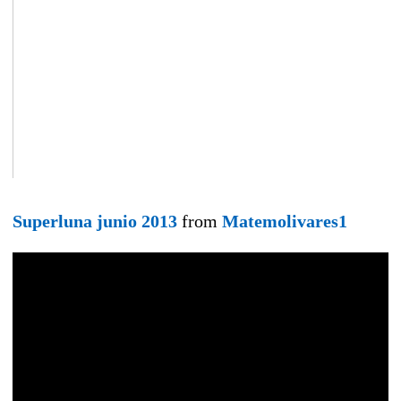
Superluna junio 2013
from
Matemolivares1