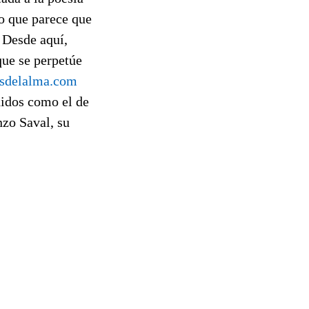
ro que parece que
 Desde aquí,
que se perpetúe
sdelalma.com
uidos como el de
zo Saval, su