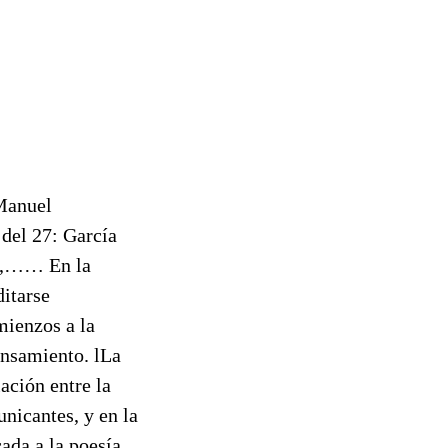
 Manuel
 del 27: García
ti,…… En la
ditarse
mienzos a la
ensamiento. lLa
lación entre la
unicantes, y en la
ada a la poesía