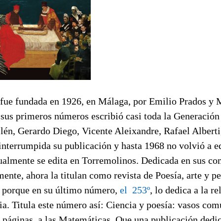
al fue fundada en 1926, en Málaga, por Emilio Prados y
 sus primeros números escribió casi toda la Generación
llén, Gerardo Diego, Vicente Aleixandre, Rafael Alber
interrumpida su publicación y hasta 1968 no volvió a e
almente se edita en Torremolinos. Dedicada en sus co
ente, ahora la titulan como revista de Poesía, arte y p
 porque en su último número,
el 253º
, lo dedica a la re
ia. Titula este número así: Ciencia y poesía: vasos com
s páginas a las Matemáticas. Que una publicación dedic