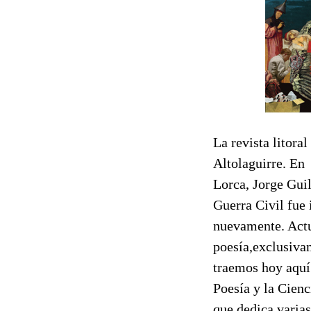
La revista litor
Altolaguirre. En
Lorca, Jorge Gui
Guerra Civil fue 
nuevamente. Actu
poesía,exclusivam
traemos hoy aquí
Poesía y la Cienc
que dedica varia