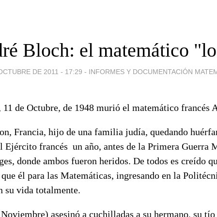
ré Bloch: el matemático "lo
OCTUBRE DE 2011 - 17:29
-
INFORMES Y DOCUMENTACIÓN MATEM
 11 de Octubre, de 1948 murió el matemático francés 
n, Francia, hijo de una familia judía, quedando huérf
l Ejército francés un año, antes de la Primera Guerra 
es, donde ambos fueron heridos. De todos es creído q
 que él para las Matemáticas, ingresando en la Politécn
 su vida totalmente.
Noviembre) asesinó a cuchilladas a su hermano, su tío 