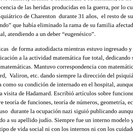
cencia de las heridas producidas en la guerra, por lo cu
iquiátrico de Charenton durante 31 años, el resto de su
endo” que había eliminado la rama de su familia afecta
l, atendiendo a un deber “eugenésico”.
cas de forma autodidacta mientras estuvo ingresado y 
icación a la actividad matemática fue total, dedicando
s matemáticas. Mantuvo correspondencia con matemátic
d, Valiron, etc. dando siempre la dirección del psiqui
 como su condición de internado en el hospital, aunque
la visita de Hadamard. Escribió artículos sobre funcio
e teoría de funciones, teoría de números, geometría, e
luso durante la ocupación nazi siguió publicando aunq
o a su apellido judío. Siempre fue un interno modelo y
ipo de vida social ni con los internos ni con los cuida