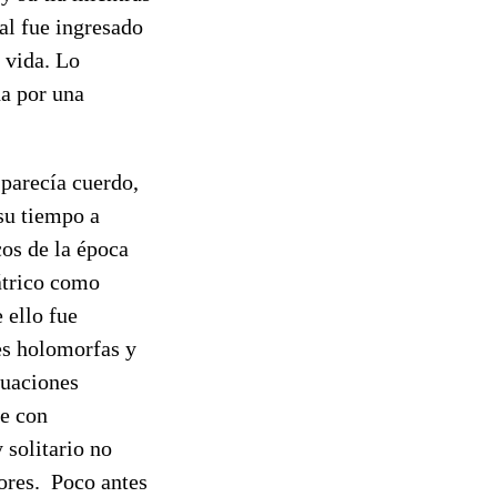
al fue ingresado
 vida. Lo
da por una
parecía cuerdo,
 su tiempo a
os de la época
átrico como
 ello fue
nes holomorfas y
cuaciones
ue con
 solitario no
dores. Poco antes