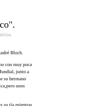
co".
ÁTICA.
André Bloch.
ano con muy poca
Mundial, junto a
ue su hermano
ica,pero unos
y su tía mientras