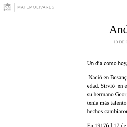
MATEMOLIVARES
And
10 DE 
Un día como hoy,
Nació en Besanço
edad. Sirvió en e
su hermano Georg
tenía más talento
hechos cambiaron
En 1917(el 17 de 