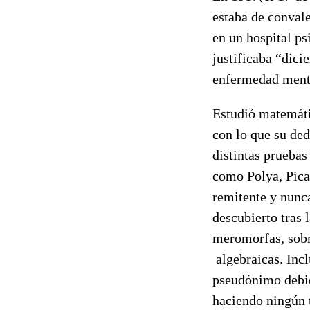
estaba de convale
en un hospital ps
justificaba “dici
enfermedad menta
Estudió matemáti
con lo que su ded
distintas prueba
como Polya, Picar
remitente y nunca
descubierto tras 
meromorfas, sobr
algebraicas. Inc
pseudónimo debid
haciendo ningún t