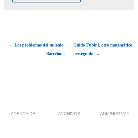
← Los problemas del milenio.
Guido Fubini, otro matemático
Barcelona
perseguido. →
ACERCA DE
ARCHIVOS
ADMINISTRAR