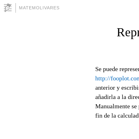
MATEMOLIVARES
Repr
Se puede represen
http://fooplot.co
anterior y escrib
añadirla a la dir
Manualmente se p
fin de la calculad