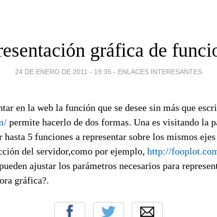
esentación gráfica de funci
24 DE ENERO DE 2011 - 19:35
-
ENLACES INTERESANTES
tar en la web la función que se desee sin más que escrib
m/
permite hacerlo de dos formas. Una es visitando la 
ir hasta 5 funciones a representar sobre los mismos eje
ección del servidor,como por ejemplo,
http://fooplot.c
ueden ajustar los parámetros necesarios para represent
ora gráfica?.