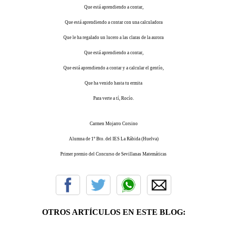
Que está aprendiendo a contar,
Que está aprendiendo a contar con una calculadora
Que le ha regalado un lucero a las claras de la aurora
Que está aprendiendo a contar,
Que está aprendiendo a contar y a calcular el gentío,
Que ha venido hasta tu ermita
Para verte a tí, Rocío.
Carmen Mojarro Corsino
Alumna de 1º Bto. del IES La Rábida (Huelva)
Primer premio del Concurso de Sevillanas Matemáticas
OTROS ARTÍCULOS EN ESTE BLOG: