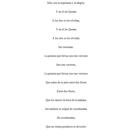
Sólo con la esperanza y la alegría.
Y en el río Quema
A los dos se les olvidan,
Y en el río Quema
A los dos se les olvidan
Sus teoremas.
La peineta que llevas son tres vectores
Son tres vectores,
La peineta que llevas son tres vectores
Que salen de tu pelo entre dos flores
Entre dos flores,
Que los mueve la brisa de la mañana
Sin módulo ni orígen de coordenadas
De coordenadas,
Que no tienen producto ni división