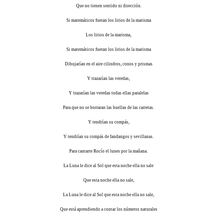
Que no tienen sentido ni dirección.
Si matemáticos fueran los lirios de la marisma
Los lirios de la marisma,
Si matemáticos fueran los lirios de la marisma
Dibujarían en el aire cilindros, conos y prismas
Y trazarían las veredas,
Y trazarían las veredas todas ellas paralelas
Para que no se borraran las huellas de las carretas.
Y tendrían su compás,
Y tendrían su compás de fandangos y sevillanas.
Para cantarte Rocío el lunes por la mañana.
La Luna le dice al Sol que esta noche ella no sale
Que esta noche ella no sale,
La Luna le dice al Sol que esta noche ella no sale,
Que está aprendiendo a contar los números naturales