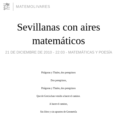
MATEMOLIVARES
Sevillanas con aires
matemáticos
21 DE DICIEMBRE DE 2010 - 22:03
-
MATEMÁTICAS Y POESÍA
Pitágoras y Thales, dos peregrinos
Dos peregrinos,
Pitágoras y Thales, dos peregrinos
Que de Grecia han venido a hacer el camino.
A hacer el camino,
Sin libro y sin apuntes de Geometría