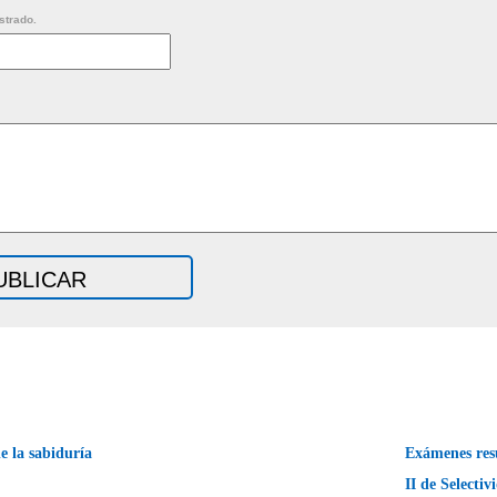
strado.
 la sabiduría
Exámenes res
II de Selecti