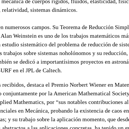
mecánica de cuerpos rígidos, fluidos, elasticidad, físi
 relatividad, sistemas dinámicos.
 en numerosos campos. Su Teorema de Reducción Simpl
 Alan Weinstein es uno de los trabajos matemáticos más
un estudio sistemático del problema de reducción de si
us trabajos sobre sistemas noholónomos y su reducción,
mbién se dedicó a importantísimos proyectos en astroná
URF en el JPL de Caltech.
s recibidos, destaca el Premio Norbert Wiener en Mate
o conjuntamente por la American Mathematical Society 
plied Mathematics, por “sus notables contribuciones al
enciales en Mecánica, probando la existencia de caos e
as; y su trabajo sobre la aplicación momento, que desd
bstractos a las aplicaciones concretas, ha tenido un g