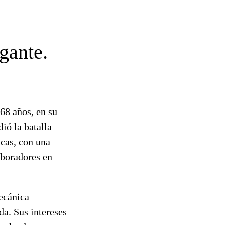
gante.
68 años, en su
ió la batalla
icas, con una
aboradores en
ecánica
a. Sus intereses