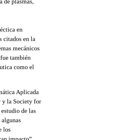
ca de plasmas,
éctica en
 citados en la
stemas mecánicos
 fue también
utica como el
mática Aplicada
y la Society for
 estudio de las
n algunas
e los
ran impacto”.