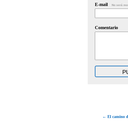
E-mail
No será mo
Comentario
← El camino de