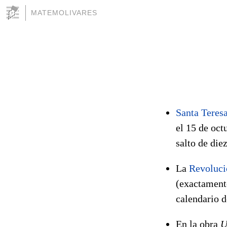
MATEMOLIVARES
Santa Teresa
el 15 de oct
salto de die
La
Revoluci
(exactamente
calendario d
En la obra
U