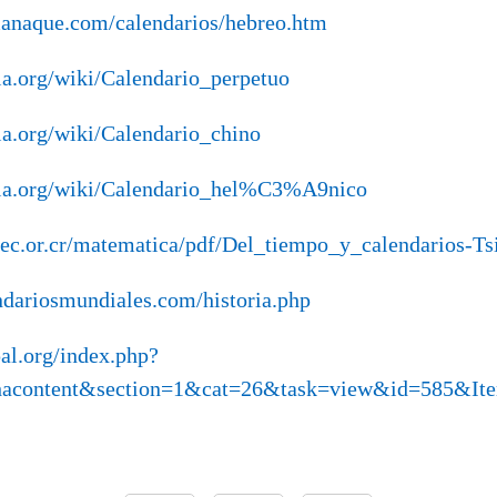
manaque.com/calendarios/hebreo.htm
dia.org/wiki/Calendario_perpetuo
dia.org/wiki/Calendario_chino
edia.org/wiki/Calendario_hel%C3%A9nico
ec.or.cr/matematica/pdf/Del_tiempo_y_calendarios-Tsi
ndariosmundiales.com/historia.php
al.org/index.php?
hacontent&section=1&cat=26&task=view&id=585&It