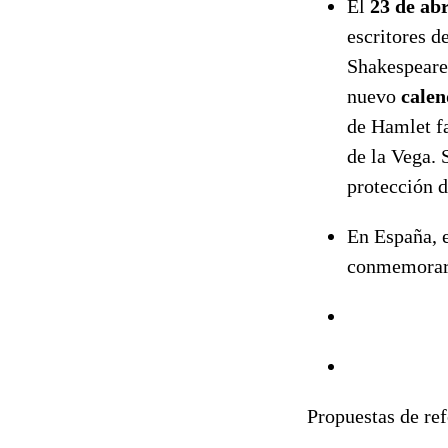
El
23 de abr
escritores d
Shakespeare 
nuevo
calen
de Hamlet fa
de la Vega. 
protección d
En España, e
conmemorar 
Propuestas de re