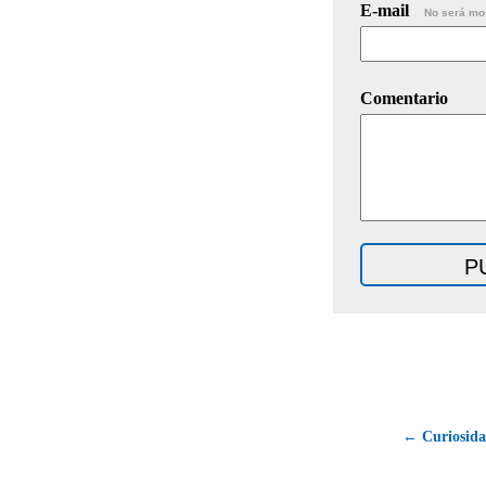
E-mail
No será mo
Comentario
← Curiosida