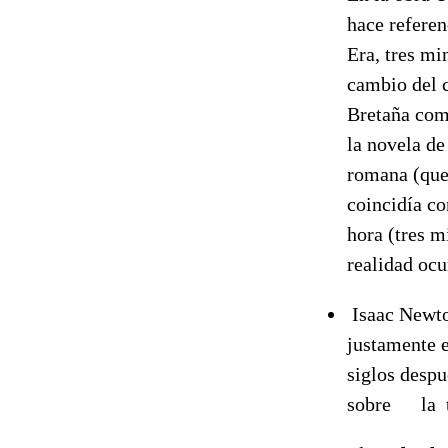
hace referen
Era, tres mi
cambio del c
Bretaña como
la novela de
romana (que 
coincidía co
hora (tres m
realidad ocu
Isaac Newton
justamente e
siglos despu
sobre la tr