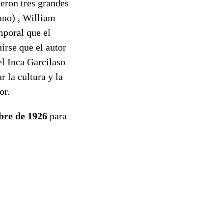
cieron tres grandes
ano) , William
mporal que el
irse que el autor
el Inca Garcilaso
r la cultura y la
or.
bre de 1926
para