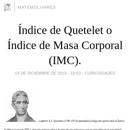
MATEMOLIVARES
Índice de Quetelet o
Índice de Masa Corporal
(IMC).
19 DE DICIEMBRE DE 2010 - 19:53
-
CURIOSIDADES
Lambert A.J. Quetelet (1796-1874) matemático belga fue quien ideó el Índice
de Masa Corporal (IMC), relación entre la talla y el peso de una persona y que se considera en la actualidad