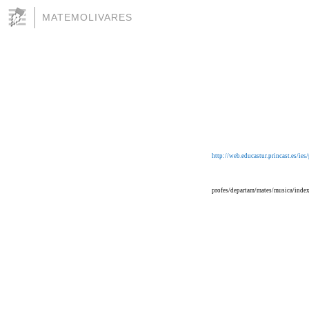
MATEMOLIVARES
http://web.educastur.princast.es/ies/
profes/departam/mates/musica/inde