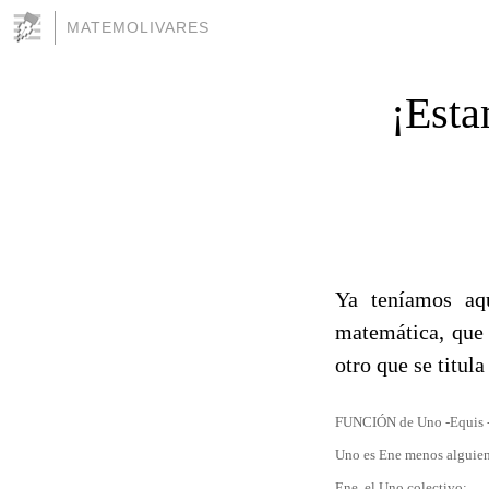
MATEMOLIVARES
¡Esta
Ya teníamos a
matemática, que 
otro que se titul
FUNCIÓN de Uno -Equis 
Uno es Ene menos alguie
Ene, el Uno colectivo;