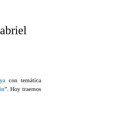
abriel
ya
con temática
ón
”. Hoy traemos