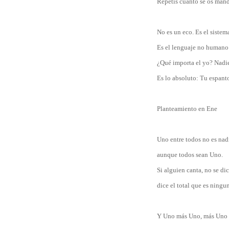
Repetís cuanto se os mand
No es un eco. Es el sistem
Es el lenguaje no humano
¿Qué importa el yo? Nadie
Es lo absoluto: Tu espant
Planteamiento en Ene
Uno entre todos no es nad
aunque todos sean Uno.
Si alguien canta, no se dic
dice el total que es ningu
Y Uno más Uno, más Uno