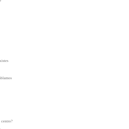
o
xistes
ablamos
o centro?