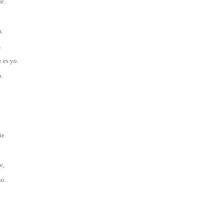
e.
a.
.
 es yo.
o.
ie
e,
no.