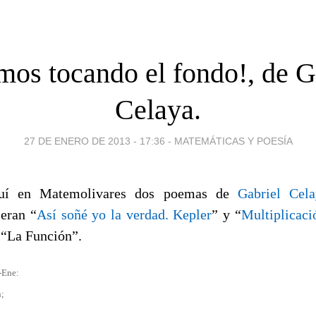
mos tocando el fondo!, de G
Celaya.
27 DE ENERO DE 2013 - 17:36
-
MATEMÁTICAS Y POESÍA
quí en Matemolivares dos poemas de
Gabriel Cela
eran “
Así soñé yo la verdad. Kepler
” y “
Multiplicaci
a “La Función”.
-Ene:
n;