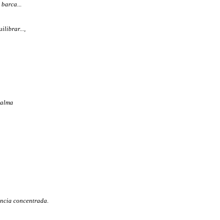
barca...
librar...,
 alma
encia concentrada.