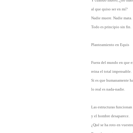
Y cuando muero, ¿no mat
al que quiso ser en mí?
Nadie muere. Nadie mata.
Todo es principio sin fin.
Planteamiento en Equis
Fuera del mundo en que e
reina el total impensable.
Si es que humanamente h
lo real es nada-nadie.
Las estructuras funcionan
y el hombre desaparece.
¿Qué se ha roto en vuestr