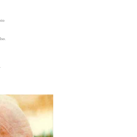
bio
lso.
.