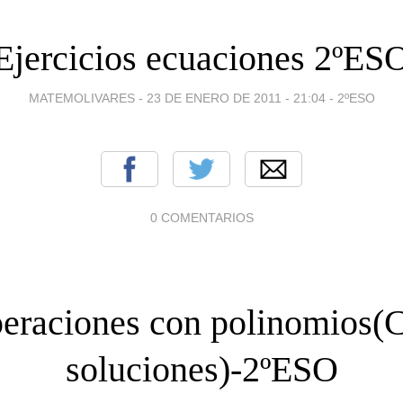
Ejercicios ecuaciones 2ºES
MATEMOLIVARES -
23 DE ENERO DE 2011 - 21:04
-
2ºESO
0 COMENTARIOS
eraciones con polinomios(
soluciones)-2ºESO