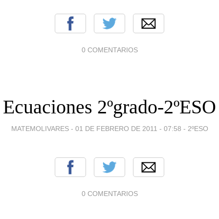
0 COMENTARIOS
Ecuaciones 2ºgrado-2ºESO
MATEMOLIVARES -
01 DE FEBRERO DE 2011 - 07:58
-
2ºESO
0 COMENTARIOS