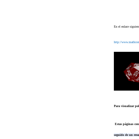
En el enlace siguie
http://www.mathcon
Para visualizar pol
Estas páginas cont
seguido de un resu