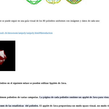
nte se puede seguir en una guía visual de los 80 poliedros uniformes con imágenes y datos de cada uno:
sult.ch/showroom/unipoly/unipoly.html#Introduction
iedros en el siguiente enlace se pueden utilizar Applets de Java.
ienen poliedros de varias categorías.
La página de cada poliedro contiene un applet de Java para visual
men de las estadísticas del poliedro.
El applet de Java proporciona un modo opaco visual, un modo vi