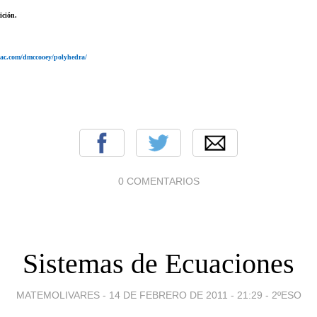
ición
.
ac.com/dmccooey/polyhedra/
0 COMENTARIOS
Sistemas de Ecuaciones
MATEMOLIVARES -
14 DE FEBRERO DE 2011 - 21:29
-
2ºESO