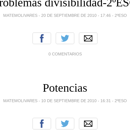
roblemas divisibilidad-2ºE
MATEMOLIVARES -
20 DE SEPTIEMBRE DE 2010 - 17:46
-
2ºESO
0 COMENTARIOS
Potencias
MATEMOLIVARES -
10 DE SEPTIEMBRE DE 2010 - 16:31
-
2ºESO