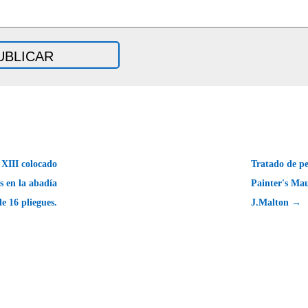
 XIII colocado
Tratado de p
s en la abadía
Painter's Mau
e 16 pliegues.
J.Malton →