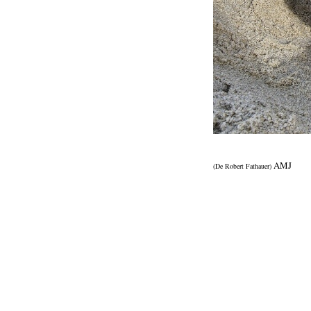
AMJ
(De
Robert Fathauer)