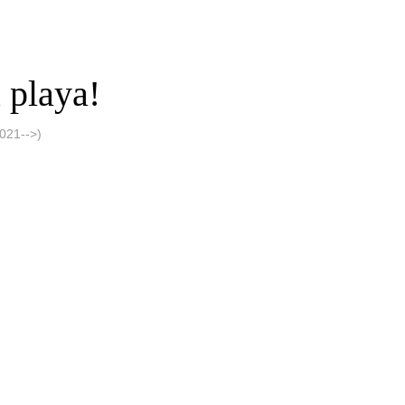
 playa!
21-->)