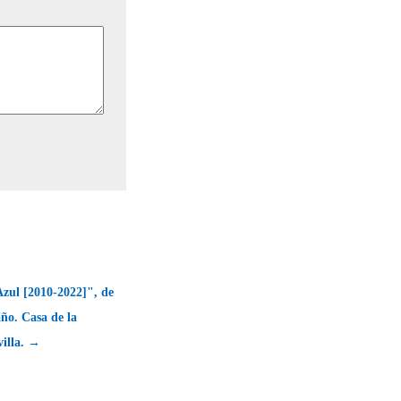
zul [2010-2022]", de
ño. Casa de la
villa. →