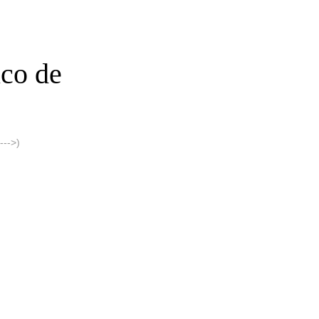
co de
-->)