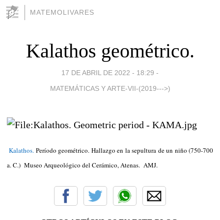
MATEMOLIVARES
Kalathos geométrico.
17 DE ABRIL DE 2022 - 18:29
-
MATEMÁTICAS Y ARTE-VII-(2019--->)
Kalathos.
Período geométrico. Hallazgo en la sepultura de un niño (750-700
a. C.) Museo Arqueológico del Cerámico, Atenas. AMJ.