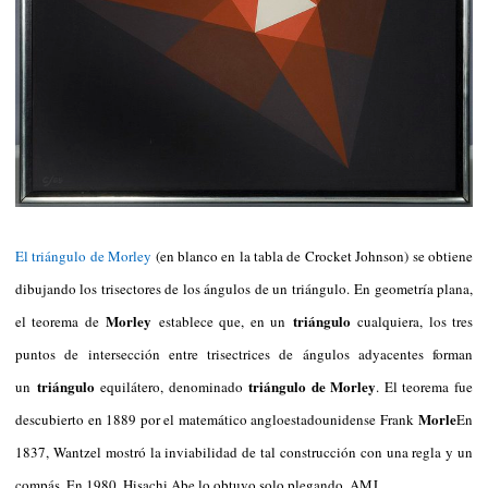
El triángulo de Morley
(en blanco en la tabla de Crocket Johnson) se obtiene
dibujando los trisectores de los ángulos de un triángulo.
En geometría plana,
Morley
triángulo
el teorema de
establece que, en un
cualquiera, los tres
puntos de intersección entre trisectrices de ángulos adyacentes forman
triángulo
triángulo de Morley
un
equilátero, denominado
. El teorema fue
Morle
descubierto en 1889 por el matemático angloestadounidense Frank
En
1837, Wantzel mostró la inviabilidad de tal construcción con una regla y un
compás. En 1980, Hisachi Abe lo obtuvo solo plegando. AMJ