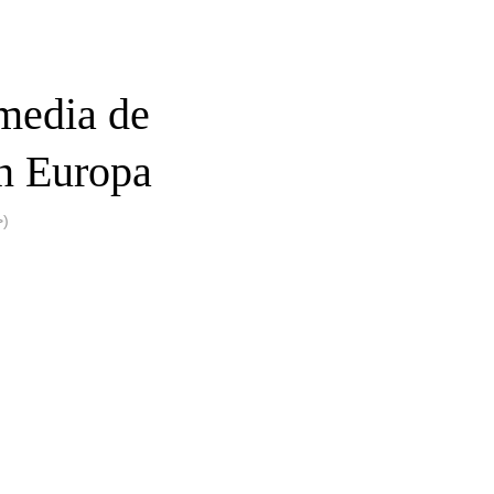
 media de
en Europa
)