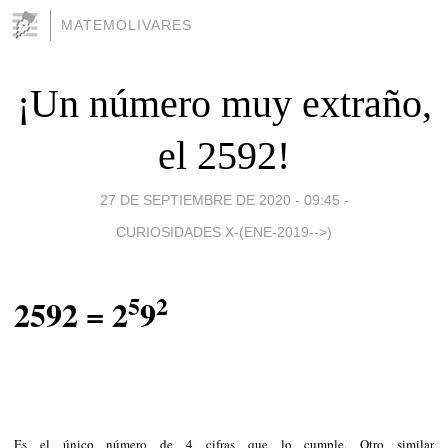
MATEMOLIVARES
¡Un número muy extraño,
el 2592!
27 DE SEPTIEMBRE DE 2020 - 09:45
-
CURIOSIDADES X-(ENE-2019-->)
5
2
2592 = 2
9
Es el único número de 4 cifras que lo cumple. Otro similar