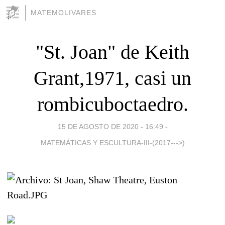
MATEMOLIVARES
"St. Joan" de Keith
Grant,1971, casi un
rombicuboctaedro.
15 DE AGOSTO DE 2020 - 16:49
-
MATEMÁTICAS Y ESCULTURA-III-(2017--->)