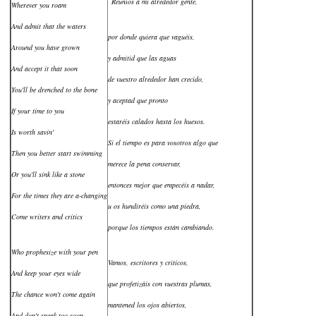
Reuníos a mi alrededor gente,
Wherever you roam
And admit that the waters
por donde quiera que vaguéis,
Around you have grown
y admitid que las aguas
And accept it that soon
de vuestro alrededor han crecido,
You'll be drenched to the bone
y aceptad que pronto
If your time to you
estaréis calados hasta los huesos.
Is worth savin'
Si el tiempo es para vosotros algo que
Then you better start swimming
merece la pena conservar,
Or you'll sink like a stone
entonces mejor que empecéis a nadar,
For the times they are a-changing
u os hundiréis como una piedra,
Come writers and critics
porque los tiempos están cambiando.
Who prophesize with your pen
Vamos, escritores y críticos,
And keep your eyes wide
que profetizáis con vuestras plumas,
The chance won't come again
mantened los ojos abiertos,
And don't speak too soon