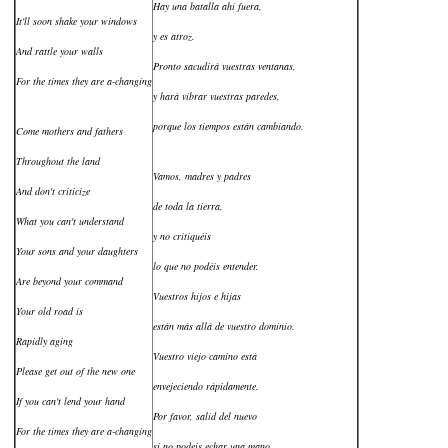
Hay una batalla ahí fuera,
It'll soon shake your windows
y es atroz.
And rattle your walls
Pronto sacudirá vuestras ventanas,
For the times they are a-changing
y hará vibrar vuestras paredes,
porque los tiempos están cambiando.
Come mothers and fathers
Throughout the land
Vamos, madres y padres
And don't criticize
de toda la tierra,
What you can't understand
y no critiquéis
Your sons and your daughters
lo que no podéis entender.
Are beyond your command
Vuestros hijos e hijas
Your old road is
están más allá de vuestro dominio.
Rapidly aging
Vuestro viejo camino está
Please get out of the new one
envejeciendo rápidamente.
If you can't lend your hand
Por favor, salid del nuevo
For the times they are a-changing
si no podeis echar una mano,