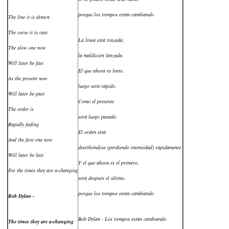
porque los tiempos están cambiando
The line it is drawn
The curse it is cast
La línea está trazada,
The slow one now
la maldición lanzada.
Will later be fast
El que ahora es lento,
As the present now
luego será rápido.
Will later be past
Como el presente
The order is
será luego pasado.
Rapidly fading
El orden está
And the first one now
destiñiéndose (perdiendo intensidad) rápidamente.
Will later be last
Y el que ahora es el primero,
For the times they are a-changing
será después el último,
porque los tiempos están cambiando
Bob Dylan -
Bob Dylan - Los tiempos están cambiando
The times they are a-changing