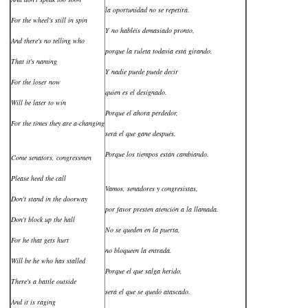
la oportunidad no se repetirá.
For the wheel's still in spin
Y no habléis demasiado pronto,
And there's no telling who
porque la ruleta todavía está girando.
That it's naming
Y nadie puede puede decír
For the loser now
quien es el designado.
Will be later to win
Porque el ahora perdedor,
For the times they are a-changing
será el que gane después.
Porque los tiempos están cambiando.
Come senators, congressmen
Please heed the call
Vamos, senadores y congresistas,
Don't stand in the doorway
por favor presten atención a la llamada.
Don't block up the hall
No se queden en la puerta,
For he that gets hurt
no bloqueen la entrada.
Will be he who has stalled
Porque el que salga herido,
There's a battle outside
será el que se quedó atascado.
And it is raging