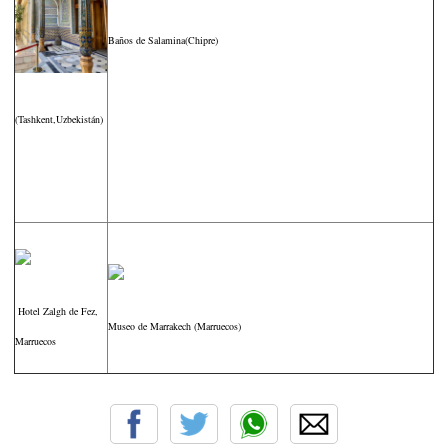
Baños de Salamina(Chipre)
(Tashkent,Uzbekistán)
Hotel Zalgh de Fez,
Museo de Marrakech (Marruecos)
Marruecos