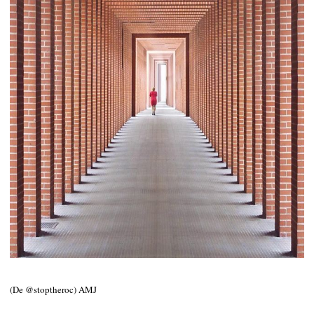
(De @stoptheroc) AMJ