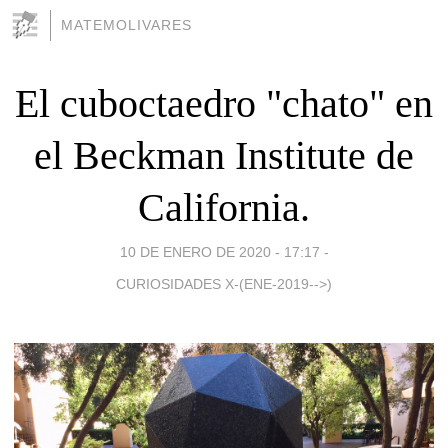
MATEMOLIVARES
El cuboctaedro "chato" en
el Beckman Institute de
California.
10 DE ENERO DE 2020 - 17:17
-
CURIOSIDADES X-(ENE-2019-->)