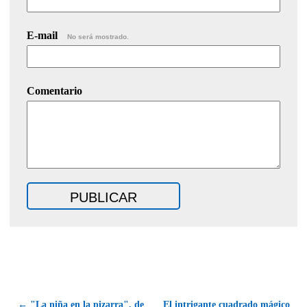
E-mail
No será mostrado.
Comentario
← "La niña en la pizarra", de
El intrigante cuadrado mágico