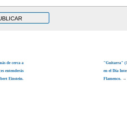
ás de cerca a
"Guitarra" (1
ces entenderás
en el Día Inte
bert Einstein.
Flamenco. →