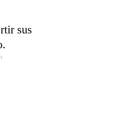
tir sus
o.
)