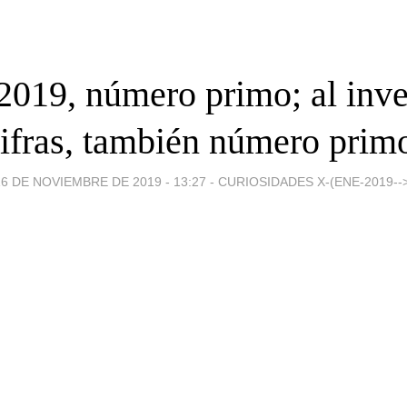
2019, número primo; al inver
ifras, también número prim
16 DE NOVIEMBRE DE 2019 - 13:27
-
CURIOSIDADES X-(ENE-2019-->