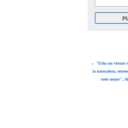
← "Echa un vistazo m
la naturaleza, enton
todo mejor", Al