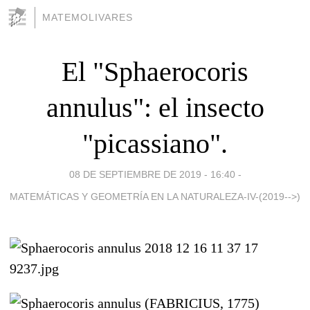
MATEMOLIVARES
El "Sphaerocoris
annulus": el insecto
"picassiano".
08 DE SEPTIEMBRE DE 2019 - 16:40
-
MATEMÁTICAS Y GEOMETRÍA EN LA NATURALEZA-IV-(2019-->)