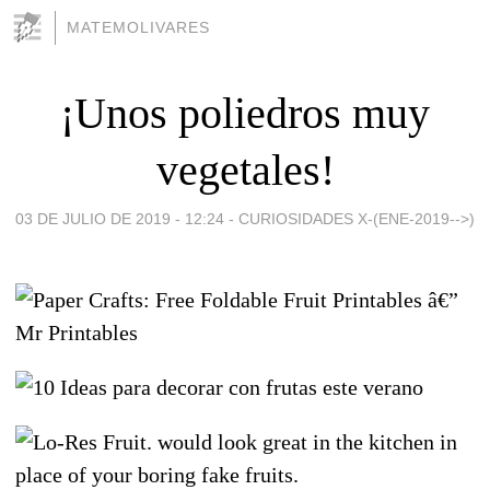
MATEMOLIVARES
¡Unos poliedros muy
vegetales!
03 DE JULIO DE 2019 - 12:24
-
CURIOSIDADES X-(ENE-2019-->)