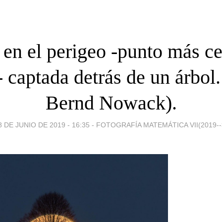
en el perigeo -punto más ce
- captada detrás de un árbol.
Bernd Nowack).
8 DE JUNIO DE 2019 - 16:35
-
FOTOGRAFÍA MATEMÁTICA VII(2019--