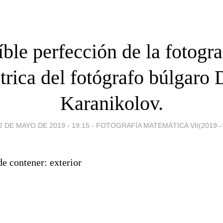
íble perfección de la fotogra
rica del fotógrafo búlgaro 
Karanikolov.
2 DE MAYO DE 2019 - 19:15
-
FOTOGRAFÍA MATEMÁTICA VII(2019--