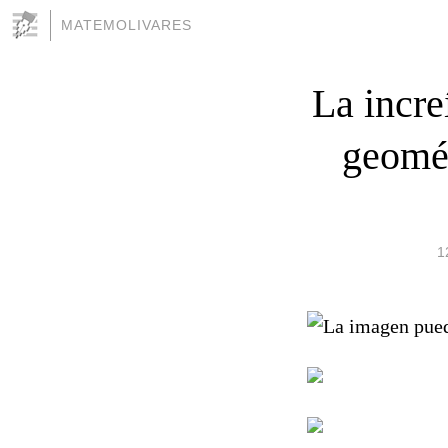
MATEMOLIVARES
La incre
geomét
1