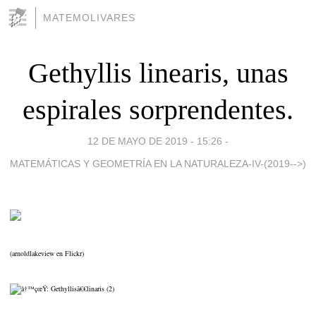
MATEMOLIVARES
Gethyllis linearis, unas
espirales sorprendentes.
12 DE MAYO DE 2019 - 15:26
-
MATEMÁTICAS Y GEOMETRÍA EN LA NATURALEZA-IV-(2019-->)
(arnoldlakeview en Flickr)