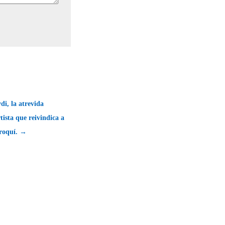
di, la atrevida
tista que reivindica a
roquí. →