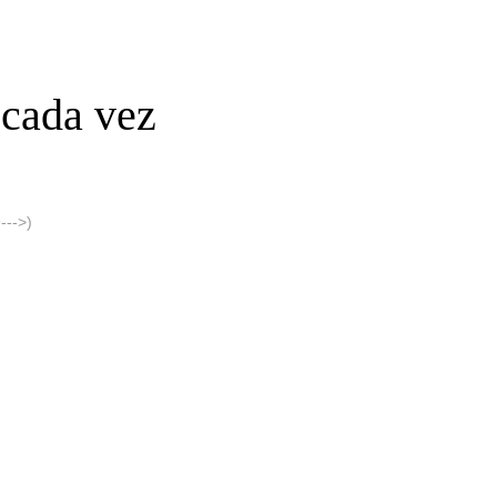
 cada vez
-->)