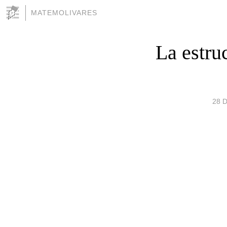
MATEMOLIVARES
La estru
28 D