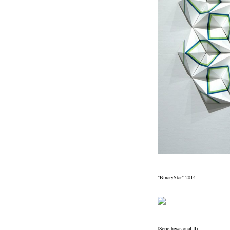
"BinaryStar" 2014
(Serie hexagonal II)