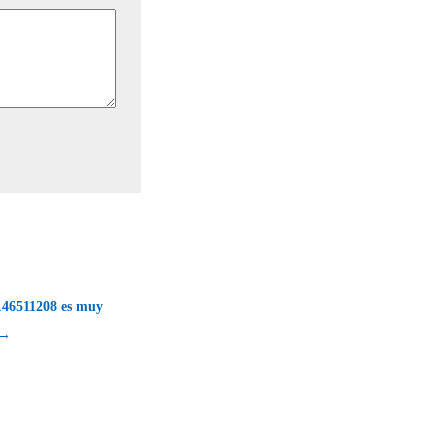
146511208 es muy
 →