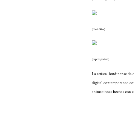
(ProtoStar).
(hiperSpectral)
La artista londinense de 
digital contemporáneo con
animaciones hechas con có