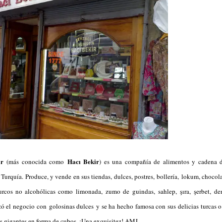
ir
Hacı Bekir
(más conocida como
) es una compañía de alimentos y cadena 
 Turquía. Produce, y vende en sus tiendas, dulces, postres, bollería, lokum, chocol
turcos no alcohólicas como limonada, zumo de guindas, sahlep, şıra, şerbet, de
 el negocio con golosinas dulces y se ha hecho famosa con sus delicias turcas o
s gigantes en forma de cubos. ¡Una exquisitez! AMJ