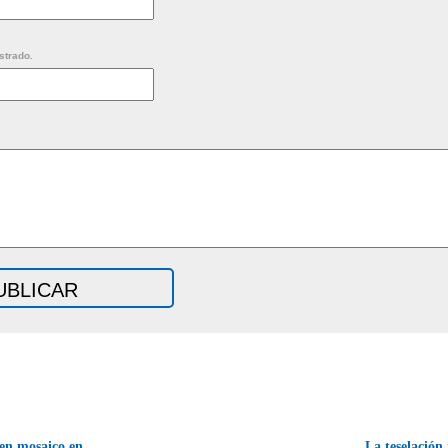
strado.
en mosaico en
La teselación