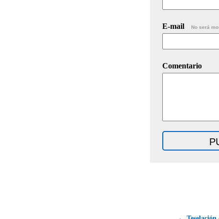
E-mail
No será mo
Comentario
← Teselación 