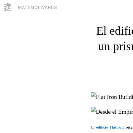
MATEMOLIVARES
El edifi
un pri
edificio Flatiron
El
, ori