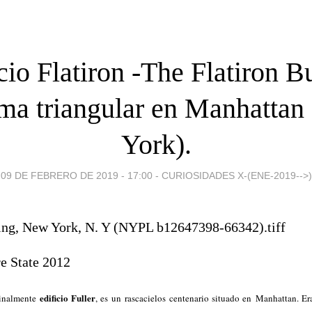
cio Flatiron -The Flatiron B
sma triangular en Manhattan
York).
09 DE FEBRERO DE 2019 - 17:00
-
CURIOSIDADES X-(ENE-2019-->)
edificio Fuller
ginalmente
, es un rascacielos centenario situado en Manhattan. Er