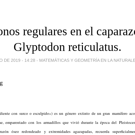
onos regulares en el caparaz
Glyptodon reticulatus.
 DE 2019 - 14:28
-
MATEMÁTICAS Y GEOMETRÍA EN LA NATURALEZA
diente con surco o esculpido») es un género extinto de un gran mamífero acor
ae, emparentado con los armadillos que vivió durante la época del Pleistoc
azón óseo redondeado y extremidades agazapadas, recuerda superficialme