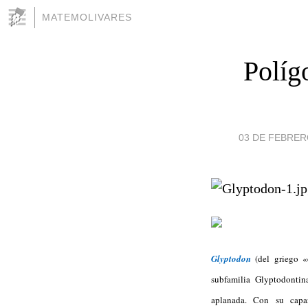
MATEMOLIVARES
Políg
03 DE FEBRERO
Glyptodon
(del griego «
subfamilia Glyptodontin
aplanada. Con su capar