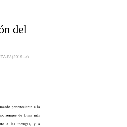
ón del
-IV-(2019-->)
azado perteneciente a la
eno, aunque de forma más
nte a las tortugas, y a