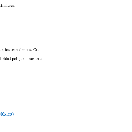
similares.
or, los osteodermos. Cada
laridad poligonal nos trae
México).