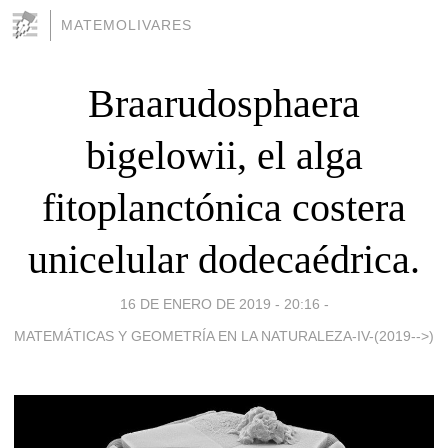
MATEMOLIVARES
Braarudosphaera
bigelowii, el alga
fitoplanctónica costera
unicelular dodecaédrica.
16 DE ENERO DE 2019 - 20:16
-
MATEMÁTICAS Y GEOMETRÍA EN LA NATURALEZA-IV-(2019-->)