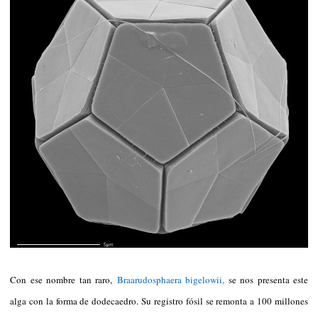
Con ese nombre tan raro,
Braarudosphaera bigelowii,
se nos presenta este
alga con la forma de dodecaedro. Su registro fósil se remonta a 100 millones