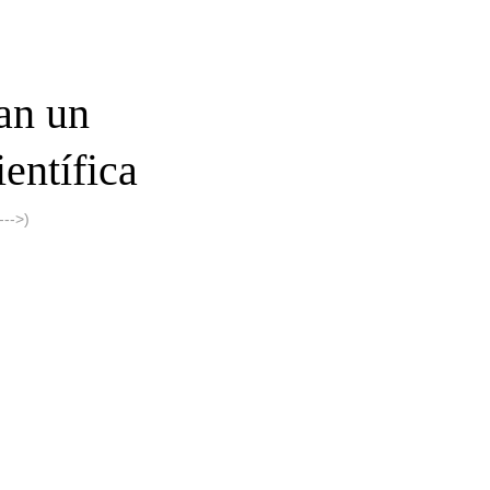
an un
entífica
-->)