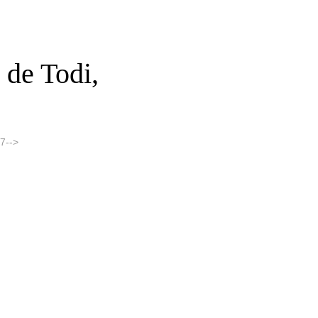
 de Todi,
7-->