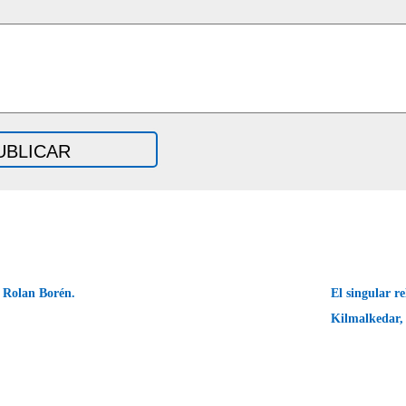
 Rolan Borén.
El singular re
Kilmalkedar,