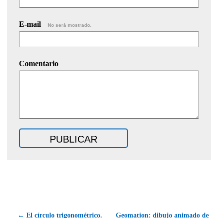
E-mail
No será mostrado.
Comentario
← El círculo trigonométrico.
Geomation: dibujo animado de