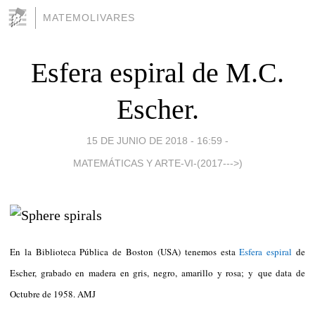
MATEMOLIVARES
Esfera espiral de M.C.
Escher.
15 DE JUNIO DE 2018 - 16:59
-
MATEMÁTICAS Y ARTE-VI-(2017--->)
En la Biblioteca Pública de Boston (USA) tenemos esta
Esfera espiral
de
Escher,
grabado en madera en gris, negro, amarillo y rosa; y
que data de
Octubre de 1958. AMJ