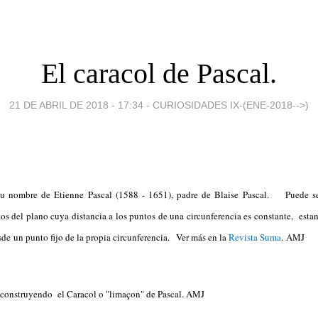
El caracol de Pascal.
21 DE ABRIL DE 2018 - 17:34
-
CURIOSIDADES IX-(ENE-2018-->)
su nombre de Etienne Pascal (1588 - 1651), padre de Blaise Pascal. Puede se
os del plano cuya distancia a los puntos de una circunferencia es constante, esta
sde un punto fijo de la propia circunferencia. Ver más en la
Revista Suma
. AM
o construyendo el Caracol o "limaçon" de Pascal. AMJ