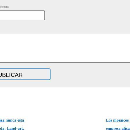
strado.
za nunca está
Los mosaicos 
da: Land-art.
empresa alic