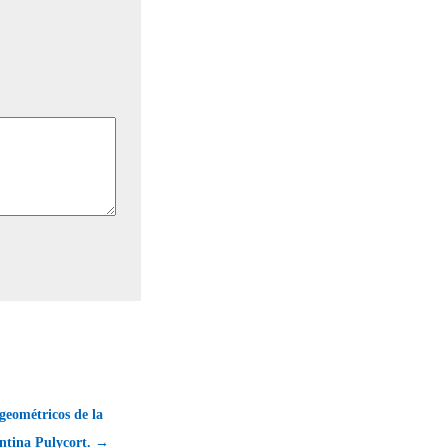
geométricos de la
antina Pulycort. →