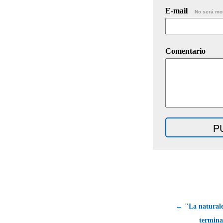
E-mail
No será mo
Comentario
← "La naturale
termina